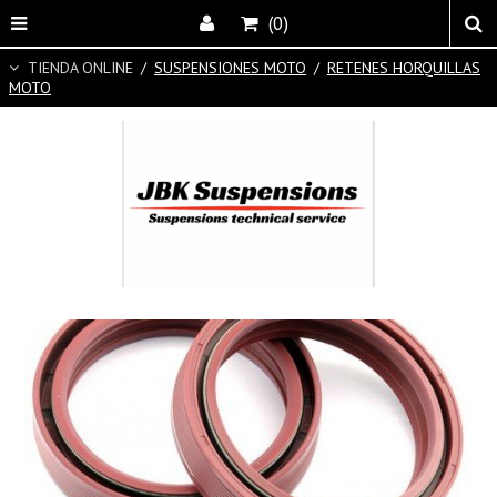
(0)
TIENDA ONLINE
/
SUSPENSIONES MOTO
/
RETENES HORQUILLAS
MOTO