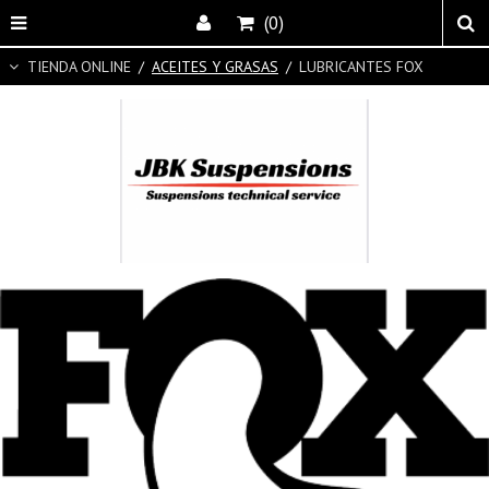
(0)
TIENDA ONLINE
/
ACEITES Y GRASAS
/
LUBRICANTES FOX