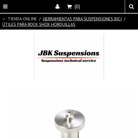
(0)
TIENDA ONLINE
/
HERRAMIENTAS PARA SUSPENSIONES BICI
/
ÚTILES PARA ROCK SHOX HORQUILLAS